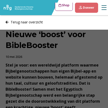
Shop
Doneer
Terug naar overzicht
Nieuwe ‘boost’ voor
BibleBooster
10 mei 2026
Stel je voor: een wereldwijd platform waarmee
Bijbelgenootschappen hun eigen Bijbel-app en
website kunnen bouwen, helemaal afgestemd op
hun taal, cultuur en geloofstradities. Dat is
BibleBooster! Samen met het Egyptisch
Bijbelgenootschap werd een belangrijke stap
gezet die de doorontwikkeling van dit platform
een krachtige, nieuwe 'boost' geeft.