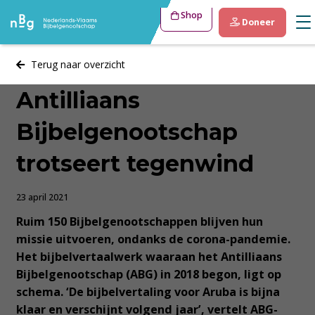
Shop
Doneer
Terug naar overzicht
Antilliaans
Bijbelgenootschap
trotseert tegenwind
23 april 2021
Ruim 150 Bijbelgenootschappen blijven hun
missie uitvoeren, ondanks de corona-pandemie.
Het bijbelvertaalwerk waaraan het Antilliaans
Bijbelgenootschap (ABG) in 2018 begon, ligt op
schema. ‘De bijbelvertaling voor Aruba is bijna
klaar en verschijnt volgend jaar’, vertelt ABG-