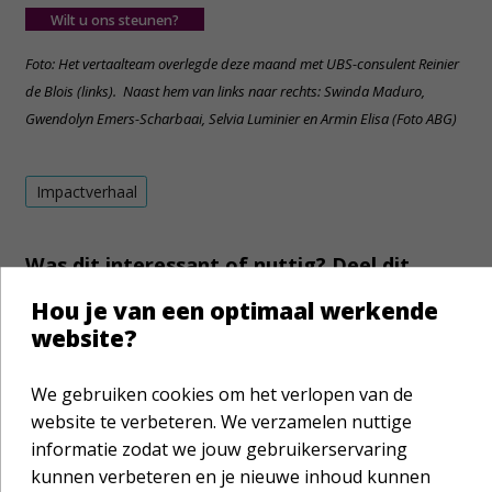
Wilt u ons steunen?
Foto: Het vertaalteam overlegde deze maand met UBS-consulent Reinier
de Blois (links). Naast hem van links naar rechts: Swinda Maduro,
Gwendolyn Emers-Scharbaai, Selvia Luminier en Armin Elisa (Foto ABG)
Impactverhaal
Was dit interessant of nuttig? Deel dit
bericht met je netwerk!
Hou je van een optimaal werkende
website?
We gebruiken cookies om het verlopen van de
website te verbeteren. We verzamelen nuttige
informatie zodat we jouw gebruikerservaring
kunnen verbeteren en je nieuwe inhoud kunnen