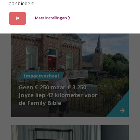
aanbieden!
Laat je verder inspireren
Ja
Meer instellingen
Impactverhaal
Geen € 250 maar € 3.250:
Joyce liep 42 kilometer voor
de Family Bible