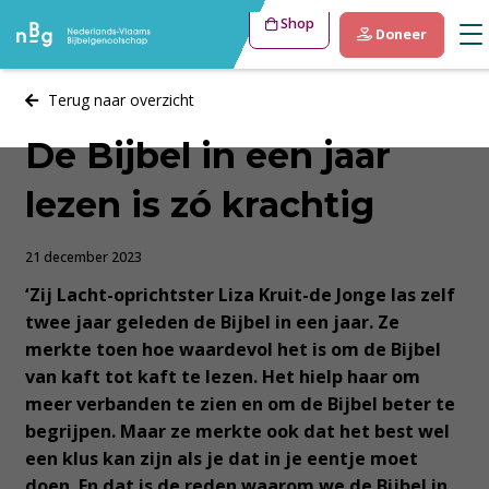
Shop
Doneer
Terug naar overzicht
De Bijbel in een jaar
lezen is zó krachtig
21 december 2023
‘Zij Lacht-oprichtster Liza Kruit-de Jonge las zelf
twee jaar geleden de Bijbel in een jaar. Ze
merkte toen hoe waardevol het is om de Bijbel
van kaft tot kaft te lezen. Het hielp haar om
meer verbanden te zien en om de Bijbel beter te
begrijpen. Maar ze merkte ook dat het best wel
een klus kan zijn als je dat in je eentje moet
doen. En dat is de reden waarom we de Bijbel in