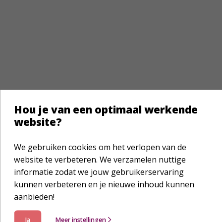
Hou je van een optimaal werkende
website?
Zij Lacht Bijbel in een jaar NBV21
We gebruiken cookies om het verlopen van de
€ 39
website te verbeteren. We verzamelen nuttige
informatie zodat we jouw gebruikerservaring
Bestellen
kunnen verbeteren en je nieuwe inhoud kunnen
Geschreven door: Laura Zitman
aanbieden!
Ja
Meer instellingen