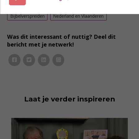
Impactverhaal
Bijbelverspreiden
Nederland en Vlaanderen
Was dit interessant of nuttig? Deel dit
bericht met je netwerk!
Laat je verder inspireren