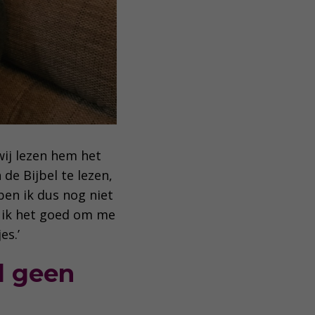
wij lezen hem het
 de Bijbel te lezen,
ben ik dus nog niet
 ik het goed om me
jes.’
l geen