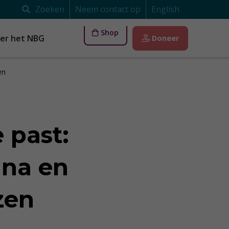
Zoeken
Neem contact op
English
Shop
er het NBG
Doneer
zen
e past:
ana en
ezen