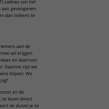
T) cadeau van het
n aan gevangenen.
 en dan telkens te
lnemers aan de
 mee wil krijgen.
edaan en daarvoor
ht. Daarom zijn we
méns blijven. We
zig!’
rkomst en de
 ze lezen direct
eert de duivel je te