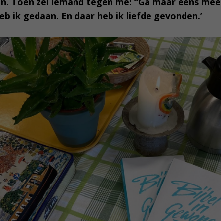
en. Toen zei iemand tegen me: “Ga maar eens mee
eb ik gedaan. En daar heb ik liefde gevonden.’