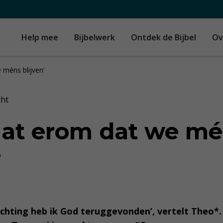
Help mee
Bijbelwerk
Ontdek de Bijbel
Ov
 méns blijven’
cht
aat erom dat we m
’
inrichting heb ik God teruggevonden’, vertelt Theo*.