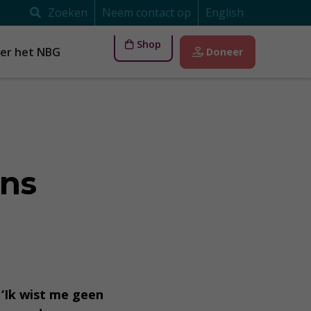
Zoeken
Neem contact op
English
Shop
er het NBG
Doneer
éns
 ‘Ik wist me geen