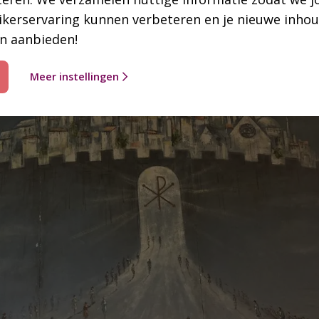
 een gedetineerde. De psalm kwam echt bij hem binn
ikerservaring kunnen verbeteren en je nieuwe inho
voor.’
n aanbieden!
Meer instellingen