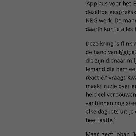
‘Applaus voor het 
dezelfde gespreksk
NBG werk. De manne
daarin kun je alles 
Deze kring is flink
de hand van
Matteü
die zijn dienaar mi
iemand die hem een 
reactie?’ vraagt Kw
maakt ruzie over ee
hele cel verbouwen
vanbinnen nog stee
elke dag iets uit j
heel lastig.’
Maar, zegt Johan, ‘