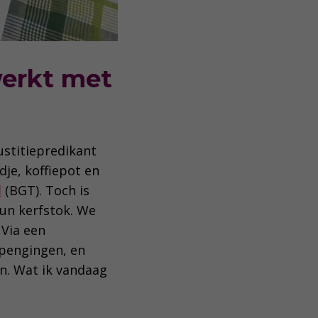
werkt met
ustitiepredikant
dje, koffiepot en
l
(BGT). Toch is
un kerfstok. We
 Via een
opengingen, en
n. Wat ik vandaag