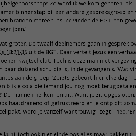
Bijbelgenootschap!’ Zo word ik welkom geheten, als i
amer binnenstap bij een andere gespreksgroep en ve
n branden meteen los. Ze vinden de BGT ‘een gewe
begrijpen.’
 wat groter. De twaalf deelnemers gaan in gesprek o
s 18:21-35
uit de BGT. Daar vertelt Jezus een verhaa
ljoenen kwijtscheldt. Toch is deze man niet vergeving
paar duizend schuldig is, in de gevangenis. ‘Wat vin
antes aan de groep. ‘Zoiets gebeurt hier elke dag!’ ro
n blikje cola die iemand jou nog moet terugbetalen.
!’ De mannen herkennen dit. Want je zit opgesloten,
ds haatdragend of gefrustreerd en je ontploft zoma
e cel pakt, word je vanzelf wantrouwig’, zegt Theo. ‘
Je kunt toch ook niet eindeloos alles maar pakken (=