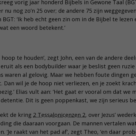
eeg vorig jaar honderd Bijbels in Gewone Taal (BG
er nu nog zo’n 25 over; de andere 75 zijn weggegeve
jn BGT: ‘Ik heb echt geen zin om in de Bijbel te lezen
wat een woord betekent.’
n
hoop te houden’, zegt John, een van de andere dee
t eruit als een bodybuilder waar je beslist geen ruzie
s waren al gelovig. Maar we hebben foute dingen g
 Dan wil je de hoop niet verliezen, en je zoekt krac
bezig.’ Elias vult aan: ‘Het gaat er vooral om dat we 
detentie. Dit is geen poppenkast, we zijn serieus be
ekt de kring
2 Tessalonicenzen 2
, over Jezus’ wede
eiding die daaraan voorgaan. De mannen vertalen wat
n. ‘Je raakt van het pad af’, zegt Theo, ‘en daar prob