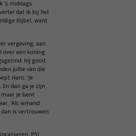
k ’s middags
rtel dat ik bij het
ldige Bijbel, want
ver vergeving, aan
l over een koning
sgezind: hij gooit
den jullie van die
ept Hans. ‘Je
 En dan ga je zijn
 maar je bent
ar. ‘Als iemand
En dan is vertrouwen
 incasseren, PS)