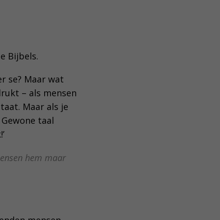
 Bijbels.
er se? Maar wat
drukt – als mensen
aat. Maar als je
n Gewone taal
k!’
s mensen hem maar
izenden mensen