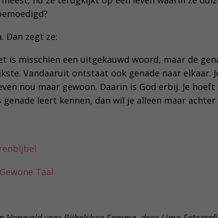
 bemoedigd?
a. Dan zegt ze:
Het is misschien een uitgekauwd woord, maar de gen
ijkste. Vandaaruit ontstaat ook genade naar elkaar. J
leven nou maar gewoon. Daarin is God erbij. Je hoeft 
s genade leert kennen, dan wil je alleen maar achte
?
renbijbel
n Gewone Taal
ein Haneveld voor Bijbelshop Samma, door Lima Fotograf