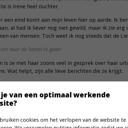
te is Irene heel nuchter.
t er een eind komt aan mijn leven hier op aarde. Ik b
an, al had ik liever nog niet gewild, maar ik zie erg
men van mensen. Toch weet ik nog steeds dat de Liev
g om naar de hemel te gaan’
is ze met haar zoons veel in gesprek over haar uitv
. Wat helpt, zijn alle lieve berichten die ze krijgt.
tig voor tranen van ontroering en dankbaarheid. Ze
h en halen herinneringen op. Het meest dankbaar b
 je van een optimaal werkende
 die ik al jaren mag dienen. Het is zo mooi om in de
site?
arten en berichtjes te horen welke vruchten dat hee
bruiken cookies om het verlopen van de website te
el
teren. We verzamelen nuttige informatie zodat we 