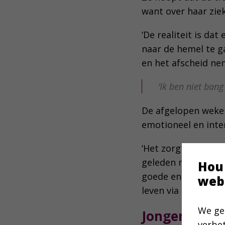
want over haar ziek
‘De realiteit is da
naar de hemel te ga
en het afscheid ne
‘Ik ben niet ban
De afgelopen weken 
emotioneel en intens
‘Het zorgt regelma
geleden melden zic
Hou
goede en lieve God,
web
leven via al die ka
We ge
Jongerenbijb
verbe