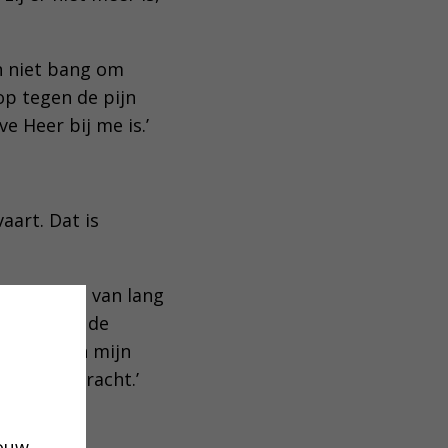
en niet bang om
 op tegen de pijn
e Heer bij me is.’
aart. Dat is
lfs mensen van lang
en ik voor de
ze fase van mijn
ft voortgebracht.’
jouw