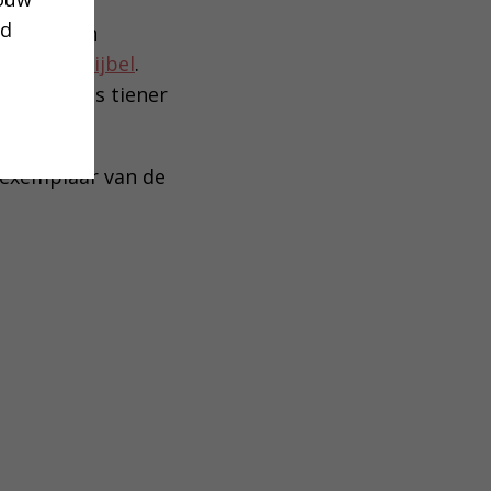
ud
verkocht en
Jongerenbijbel
.
h en las als tiener
 exemplaar van de