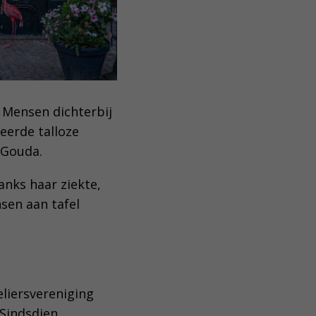
. Mensen dichterbij
eerde talloze
 Gouda.
danks haar ziekte,
sen aan tafel
eliersvereniging
 Sindsdien