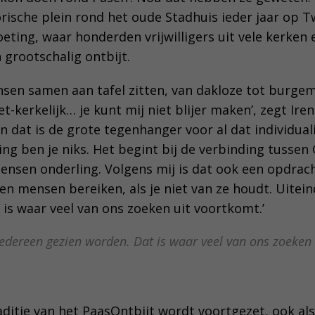
orische plein rond het oude Stadhuis ieder jaar op 
ting, waar honderden vrijwilligers uit vele kerken 
grootschalig ontbijt.
sen samen aan tafel zitten, van dakloze tot burgem
et-kerkelijk… je kunt mij niet blijer maken’, zegt Irene
n dat is de grote tegenhanger voor al dat individua
ing ben je niks. Het begint bij de verbinding tusse
nsen onderling. Volgens mij is dat ook een opdrac
en mensen bereiken, als je niet van ze houdt. Uiteind
 is waar veel van ons zoeken uit voortkomt.’
l iedereen gezien worden. Dat is waar veel van ons zoeken 
ditie van het PaasOntbijt wordt voortgezet, ook als z