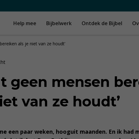
Help mee
Bijbelwerk
Ontdek de Bijbel
Ov
ereiken als je niet van ze houdt’
cht
nt geen mensen ber
niet van ze houdt’
me een paar weken, hooguit maanden. En ik had 