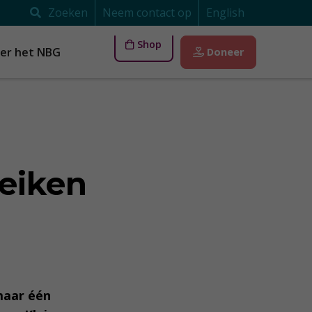
Zoeken
Neem contact op
English
Shop
er het NBG
Doneer
eiken
maar één