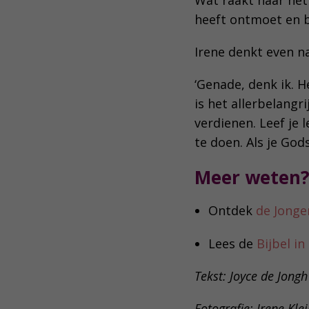
heeft ontmoet en
Irene denkt even n
‘Genade, denk ik. 
is het allerbelangr
verdienen. Leef je 
te doen. Als je God
Meer weten
Ontdek
de Jonge
Lees de
Bijbel i
Tekst: Joyce de Jongh
Fotografie: Irene Kl