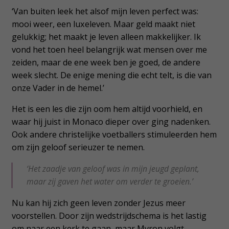
‘Van buiten leek het alsof mijn leven perfect was:
mooi weer, een luxeleven. Maar geld maakt niet
gelukkig; het maakt je leven alleen makkelijker. Ik
vond het toen heel belangrijk wat mensen over me
zeiden, maar de ene week ben je goed, de andere
week slecht. De enige mening die echt telt, is die van
onze Vader in de hemel.’
Het is een les die zijn oom hem altijd voorhield, en
waar hij juist in Monaco dieper over ging nadenken.
Ook andere christelijke voetballers stimuleerden hem
om zijn geloof serieuzer te nemen.
‘Het zaadje van geloof was in mijn jeugd geplant,
maar zij gaven het water om verder te groeien.’
Nu kan hij zich geen leven zonder Jezus meer
voorstellen. Door zijn wedstrijdschema is het lastig
om naar een kerk te gaan, maar Myron volgt