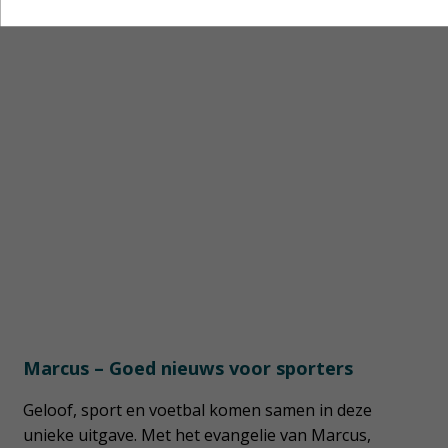
nieuws voor sporters’
.
Marcus – Goed nieuws voor sporters
Geloof, sport en voetbal komen samen in deze
unieke uitgave. Met het evangelie van Marcus,