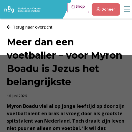
Shop
Doneer
Terug naar overzicht
Meer dan een
voetballer – voor Myron
Boadu is Jezus het
belangrijkste
16 juni 2026
Myron Boadu viel al op jonge leeftijd op door zijn
voetbaltalent en brak al vroeg door als grootste
spitstalent van Nederland. Toch draait zijn leven
niet puur en alleen om voetbal. ‘Ik wil dat