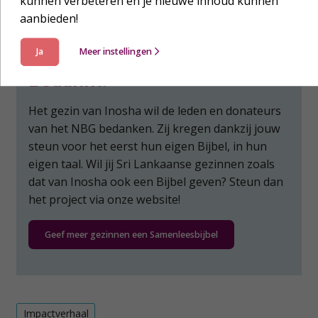
kunnen verbeteren en je nieuwe inhoud kunnen
aanbieden!
Ja
Meer instellingen
Bedankt!
Het gezin van Inosha wil de leden en donateurs
van het NBG bedanken. Zij kregen dankzij jouw
steun voor het eerst hun eigen Bijbel, in hun
eigen taal. Wil jij Sri Lankaanse gezinnen zoals
dat van Inosha ook een Bijbel geven? Steun dan
het project via onze website!
Geef meer gezinnen een Samenleesbijbel
Impactverhaal