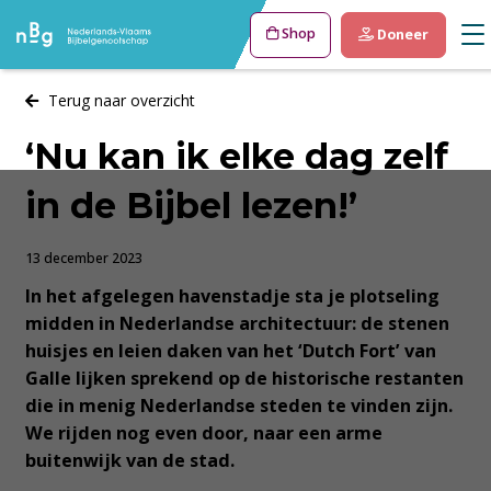
Shop
Doneer
Terug naar overzicht
‘Nu kan ik elke dag zelf
in de Bijbel lezen!’
13 december 2023
In het afgelegen havenstadje sta je plotseling
midden in Nederlandse architectuur: de stenen
huisjes en leien daken van het ‘Dutch Fort’ van
Galle lijken sprekend op de historische restanten
die in menig Nederlandse steden te vinden zijn.
We rijden nog even door, naar een arme
buitenwijk van de stad.