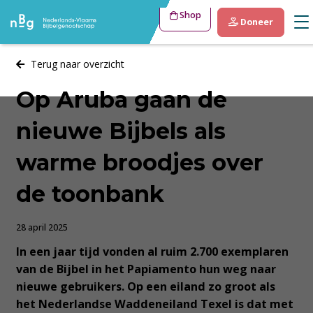
Shop
Doneer
Terug naar overzicht
Op Aruba gaan de
nieuwe Bijbels als
warme broodjes over
de toonbank
28 april 2025
In een jaar tijd vonden al ruim 2.700 exemplaren
van de Bijbel in het Papiamento hun weg naar
nieuwe gebruikers. Op een eiland zo groot als
het Nederlandse Waddeneiland Texel is dat met