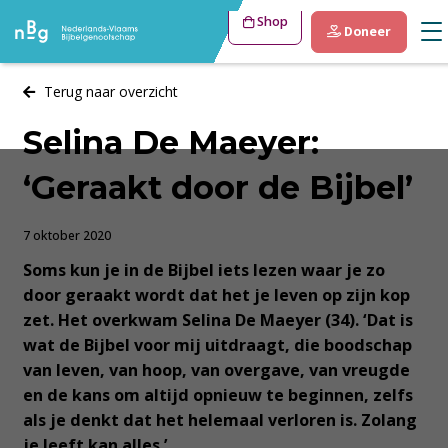
Shop
Doneer
Terug naar overzicht
Selina De Maeyer:
‘Geraakt door de Bijbel’
7 oktober 2020
Soms kun je in de Bijbel iets lezen waar je zo
door geraakt wordt dat het je leven op zijn kop
zet. Het overkwam Selina De Maeyer (34). ‘Dat is
wat de Bijbel voor mij uitdraagt, die boodschap
van leven, van hoop, van overgave, van vreugde
en de kans om altijd opnieuw te beginnen, zelfs
als je denkt dat het helemaal verloren is. Zolang
je leeft kan alles.’