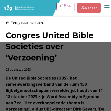
Shop
Doneer
Terug naar overzicht
Congres United Bible
Societies over
‘Verzoening’
23 augustus 2023
De United Bible Societies (UBS), het
samenwerkingsverband van de ruim 150
Bijbelgenootschappen wereldwijd, houdt van 11-
18 oktober 2023 zijn Word Assembly in Egmond
aan Zee. ‘Het overkoepelende thema is
Verzoening’, aldus UBS-directeur Dirk Gevers. ‘De