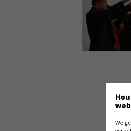
Hou
web
We ge
verbe