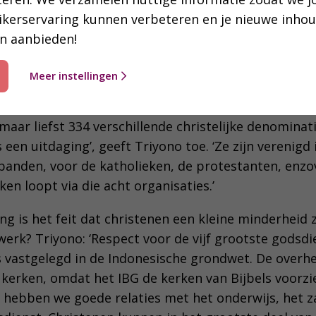
ngen
ikerservaring kunnen verbeteren en je nieuwe inho
n aanbieden!
Indonesië staat voor grote uitdagingen. Het land ke
unt enkele vertaalprojecten, bijvoorbeeld
in het Man
Meer instellingen
maar liefst 334 verschillende christelijke denomina
 een uitdaging’, geeft Triyono toe. ‘Ze zijn verenigd 
nden, voor de katholieken, de protestanten, enzo
en loopt via die acht organisaties.’
g is het feit dat christenen een kleine minderheid 
lwerk? Triyono: ‘Respect voor de vijf grootste godsd
s vastgelegd in de Indonesische grondwet. De overhei
kerken, omdat het IBG de kerken van Bijbels voorzie
 hebben we goede relaties met het onderwijs, het z