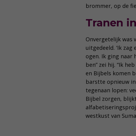
brommer, op de fiet
Tranen i
Onvergetelijk was
uitgedeeld. ‘Ik zag
ogen. Ik ging naar
ben” zei hij. “Ik he
en Bijbels komen br
barstte opnieuw in t
tegenaan lopen: ve
Bijbel zorgen, blij
alfabetiseringspro
westkust van Sumat