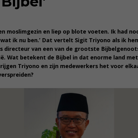
Bijbel’
een moslimgezin en liep op blote voeten. Ik had n
wat ik nu ben.’ Dat vertelt Sigit Triyono als ik 
is directeur van een van de grootste Bijbelgenoo
ië. Wat betekent de Bijbel in dat enorme land met 
rijgen Triyono en zijn medewerkers het voor elkaa
 verspreiden?