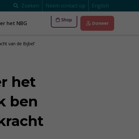
Zoeken
Neem contact op
English
Shop
er het NBG
Doneer
acht van de Bijbel’
er het
Ik ben
kracht