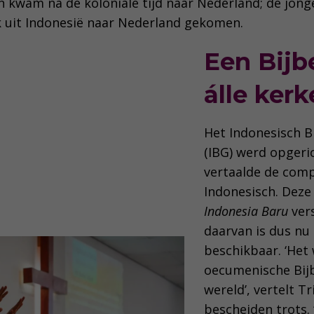
n kwam na de koloniale tijd naar Nederland; de jonge
k uit Indonesië naar Nederland gekomen.
Een Bijb
álle ker
Het Indonesisch 
(IBG) werd opgeric
vertaalde de compl
Indonesisch. Dez
Indonesia Baru
vers
daarvan is dus nu
beschikbaar. ‘Het 
oecumenische Bijb
wereld’, vertelt T
bescheiden trots.