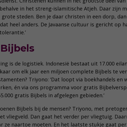
dienst. Christenen kunnen in het grootste deel van 
ehalve in het streng-islamitische Atjeh. Daar zijn 
e grote steden. Ben je daar christen in een dorp, dan
s dat heel anders. De Javaanse cultuur is gericht op 
tolerantie.’
 Bijbels
ng is de logistiek. Indonesië bestaat uit 17.000 eila
kaar om elk jaar een miljoen complete Bijbels te ve
tamenten? Triyono: ‘Dat loopt via boekhandels en 
erken, én via ons programma voor gratis Bijbelverspr
5.000 gratis Bijbels in afgelegen gebieden.’
oenen Bijbels bij de mensen? Triyono, met pretoge
et vliegveld. Dan gaat het verder per vliegtuig. Daa
ar ze naartoe moeten. En het laatste stukje gaat pe