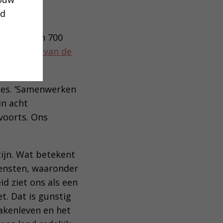
ud
nt meer dan 700
yaan, een van de
ties. ‘Samenwerken
in acht
voorts. Ons
zijn. Wat betekent
iensten, waaronder
d ziet ons als een
t. Dat is gunstig
akenleven en het