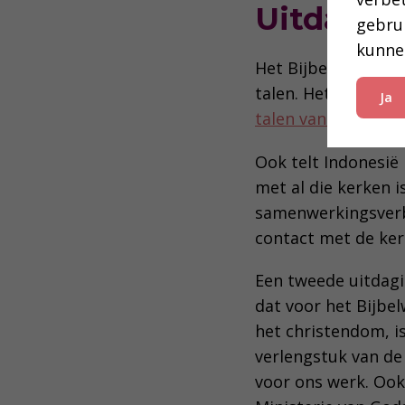
Uitdagi
gebru
kunne
Het Bijbelwerk in 
talen. Het NBG ste
Ja
talen van Borneo
.
Ook telt Indonesië 
met al die kerken is
samenwerkingsverba
contact met de kerk
Een tweede uitdagin
dat voor het Bijbe
het christendom, i
verlengstuk van de 
voor ons werk. Ook