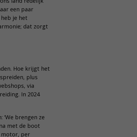
ons land redelijk
maar een paar
 heb je het
harmonie; dat zorgt
nden. Hoe krijgt het
rspreiden, plus
webshops, via
eiding. In 2024
n: ‘We brengen ze
rna met de boot
r motor, per