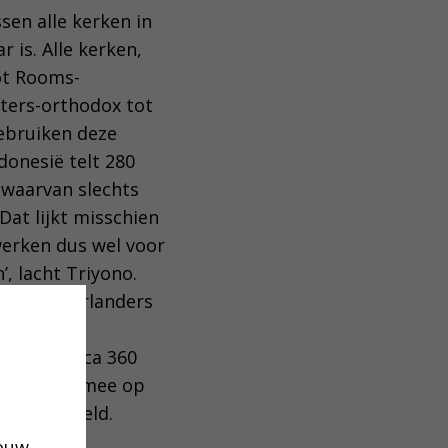
en alle kerken in
 is. Alle kerken,
ot Rooms-
sters-orthodox tot
gebruiken deze
ndonesië telt 280
 waarvan slechts
 ‘Dat lijkt misschien
erken dus wel voor
, lacht Triyono.
 alle Nederlanders
lkaar. Zijn
 heeft circa 360
en is daarmee op
te ter wereld.
jouw