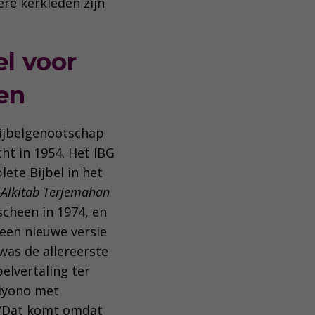
re kerkleden zijn
el voor
ken
Bijbelgenootschap
ht in 1954. Het IBG
ete Bijbel in het
e
Alkitab Terjemahan
cheen in 1974, en
 een nieuwe versie
was de allereerste
elvertaling ter
riyono met
 ‘Dat komt omdat