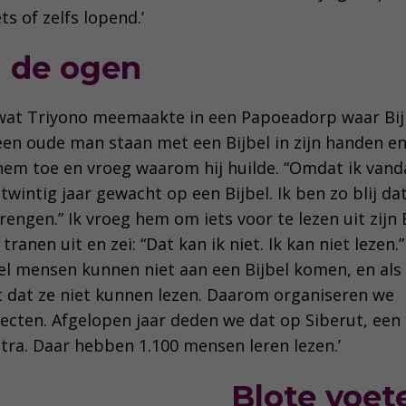
s of zelfs lopend.’
n de ogen
 wat Triyono meemaakte in een Papoeadorp waar Bi
 een oude man staan met een Bijbel in zijn handen en
 hem toe en vroeg waarom hij huilde. “Omdat ik vand
b twintig jaar gewacht op een Bijbel. Ik ben zo blij dat 
engen.” Ik vroeg hem om iets voor te lezen uit zijn B
ranen uit en zei: “Dat kan ik niet. Ik kan niet lezen.
el mensen kunnen niet aan een Bijbel komen, en als
kt dat ze niet kunnen lezen. Daarom organiseren we
jecten. Afgelopen jaar deden we dat op Siberut, een 
ra. Daar hebben 1.100 mensen leren lezen.’
Blote voe