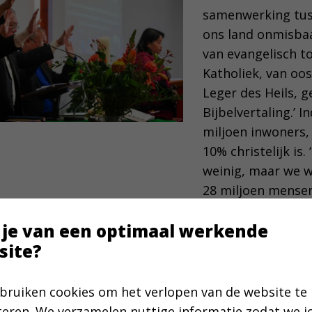
samenwerking tuss
ons land onmisbaar
van evangelisch t
Katholiek, van oo
Leger des Heils, 
Bijbelvertaling.’ I
miljoen inwoners,
10% christelijk is.
weinig, maar we w
28 miljoen mensen’
Dat zijn meer dan
 je van een optimaal werkende
en Vlamingen bij e
site?
Bijbelgenootschap
mensen in dienst 
een na het groots
bruiken cookies om het verlopen van de website te
teren. We verzamelen nuttige informatie zodat we 