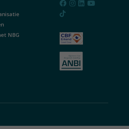
anisatie
en
het NBG