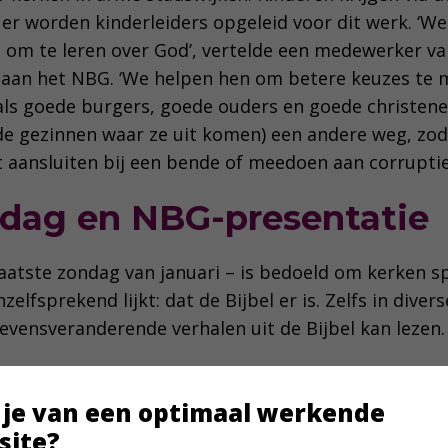
 er worden kinderleiders opgeleid voor dit werk. ‘We
 om te leren over God’, vertelde een medewerker va
aan het NBG. ‘We helpen hen om betere keuzes te 
ls goede burgers, goede ouders en goede christene
 de gezinnen waar ze uit komen) een andere weg, zo
t aansluiten bij een bende of meedoen aan corrupti
ndag en NBG-presentatie
aatste zondag van januari – is bedoeld om kerken spe
zelfsprekend lijkt: dat de Bijbel er is. Zelfs in diver
levensveranderende verhalen uit de Bijbel kan lezen
k een NBG-medewerker uit te nodigen voor een pres
 Dat kan tijdens of na de dienst op 26 januari of o
 je van een optimaal werkende
 dat willen, kunnen contact opnemen met Lydia van
site?