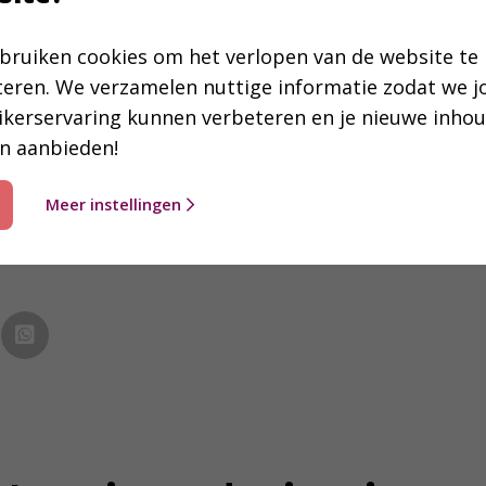
ootschap.nl
.
bruiken cookies om het verlopen van de website te
teren. We verzamelen nuttige informatie zodat we 
ikerservaring kunnen verbeteren en je nieuwe inho
Kerken
Kinderprojecten
Nederland en Vlaanderen
n aanbieden!
Meer instellingen
essant of nuttig? Deel dit bericht 