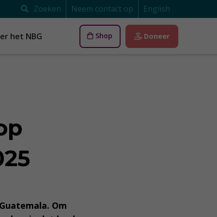
Zoeken
Neem contact op
English
er het NBG
Shop
Doneer
op
2025
l: Guatemala. Om