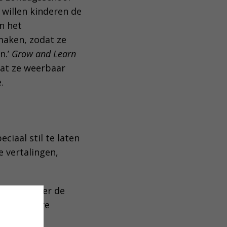
 willen kinderen de
n het
maken, zodat ze
n.’
Grow and Learn
dat ze weerbaar
e.
ciaal stil te laten
se vertalingen,
.
entatie over de
p een andere
 der Meer: