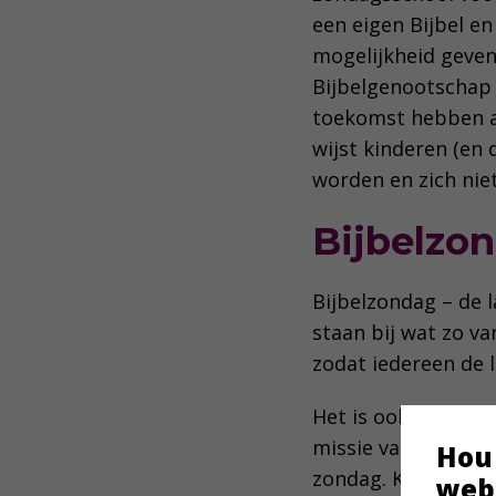
een eigen Bijbel en
mogelijkheid geven
Bijbelgenootschap 
toekomst hebben a
wijst kinderen (en
worden en zich nie
Bijbelzo
Bijbelzondag – de l
staan bij wat zo van
zodat iedereen de 
Het is ook mogelij
missie van het NBG.
Hou
zondag. Kerken die
web