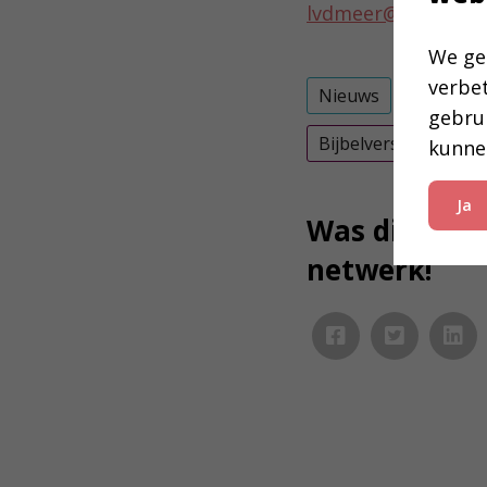
lvdmeer@bijbelgen
We ge
verbe
Nieuws
gebru
Bijbelverspreiden
kunne
Ja
Was dit inter
netwerk!