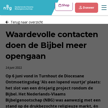
Shop
Doneer
Terug naar overzicht
Waardevolle contacten
doen de Bijbel meer
opengaan
24 juni 2022
Op 6 juni vond in Turnhout de Diocesane
Ontmoetingsdag ‘Als een lopend vuurtje’ plaats:
het slot van een driejarig project rondom de
Bijbel. Het Nederlands-Vlaams
Bijbelgenootschap (NBG) was aanwezig met een
stand op de drukbezochte religieuze markt, én