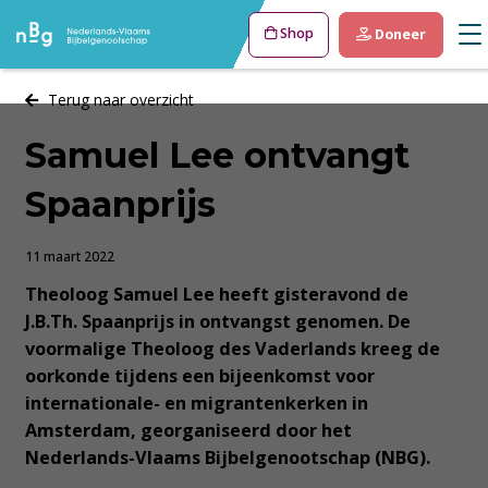
Shop
Doneer
Terug naar overzicht
Samuel Lee ontvangt
Spaanprijs
11 maart 2022
Theoloog Samuel Lee heeft gisteravond de
J.B.Th. Spaanprijs in ontvangst genomen. De
voormalige Theoloog des Vaderlands kreeg de
oorkonde tijdens een bijeenkomst voor
internationale- en migrantenkerken in
Amsterdam, georganiseerd door het
Nederlands-Vlaams Bijbelgenootschap (NBG).