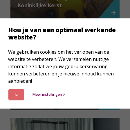
Koninklijke Kerst
Hou je van een optimaal werkende
website?
We gebruiken cookies om het verlopen van de
website te verbeteren. We verzamelen nuttige
informatie zodat we jouw gebruikerservaring
Impactverhaal
kunnen verbeteren en je nieuwe inhoud kunnen
aanbieden!
Geen € 250 maar € 3.250:
Joyce liep 42 kilometer voor
Ja
Meer instellingen
de Family Bible