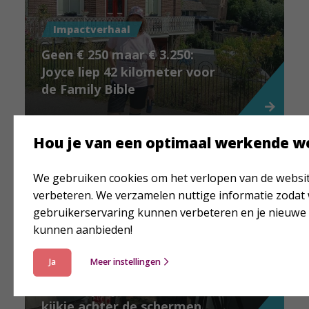
Impactverhaal
Geen € 250 maar € 3.250:
Joyce liep 42 kilometer voor
de Family Bible
Hou je van een optimaal werkende w
We gebruiken cookies om het verlopen van de websit
verbeteren. We verzamelen nuttige informatie zodat
gebruikerservaring kunnen verbeteren en je nieuwe
kunnen aanbieden!
Impactverhaal
Ja
Meer instellingen
Bijbel Basics
adventsproject 2026: een
kijkje achter de schermen