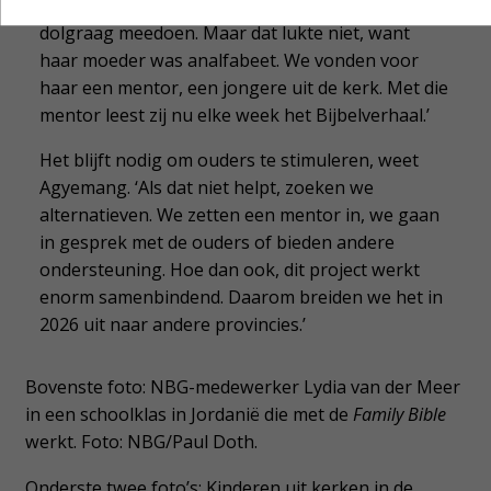
meisje opgelost? Elias Agyemang: ‘Dit meisje wilde
dolgraag meedoen. Maar dat lukte niet, want
haar moeder was analfabeet. We vonden voor
haar een mentor, een jongere uit de kerk. Met die
mentor leest zij nu elke week het Bijbelverhaal.’
Het blijft nodig om ouders te stimuleren, weet
Agyemang. ‘Als dat niet helpt, zoeken we
alternatieven. We zetten een mentor in, we gaan
in gesprek met de ouders of bieden andere
ondersteuning. Hoe dan ook, dit project werkt
enorm samenbindend. Daarom breiden we het in
2026 uit naar andere provincies.’
Bovenste foto: NBG-medewerker Lydia van der Meer
in een schoolklas in Jordanië die met de
Family Bible
werkt. Foto: NBG/Paul Doth.
Onderste twee foto’s: Kinderen uit kerken in de