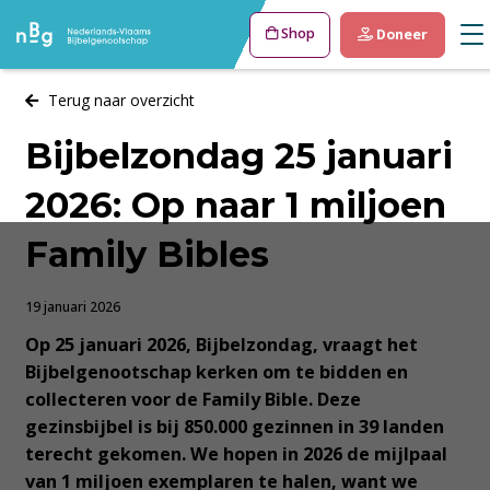
Shop
Doneer
Terug naar overzicht
Bijbelzondag 25 januari
2026: Op naar 1 miljoen
Family Bibles
19 januari 2026
Op 25 januari 2026, Bijbelzondag, vraagt het
Bijbelgenootschap kerken om te bidden en
collecteren voor de Family Bible. Deze
gezinsbijbel is bij 850.000 gezinnen in 39 landen
terecht gekomen. We hopen in 2026 de mijlpaal
van 1 miljoen exemplaren te halen, want we