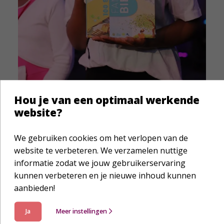
Hou je van een optimaal werkende
website?
Hoopvol en uitdagend
We gebruiken cookies om het verlopen van de
website te verbeteren. We verzamelen nuttige
De coördinatoren geven aan dat kinderen vaak
informatie zodat we jouw gebruikerservaring
nog meer toegewijd zijn aan het samen
kunnen verbeteren en je nieuwe inhoud kunnen
Bijbellezen dan hun ouders. Dat is hoopvol, maar
aanbieden!
het is ook een uitdaging, zoals blijkt uit het
verhaal van de kinderwerker aan het begin van
Ja
Meer instellingen
dit artikel. Hoe werd het probleem met dat stille