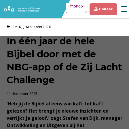
Shop
Doneer
Terug naar overzicht
In één jaar de hele
Bijbel door met de
NBG-app of de Zij Lacht
Challenge
11 december 2025
‘Heb jij de Bijbel al eens van kaft tot kaft
gelezen? Het brengt je nieuwe inzichten en
verrijkt je geloof,’ zegt Stefan van Dijk, manager
Ontwikkeling en Uitgeven bij het