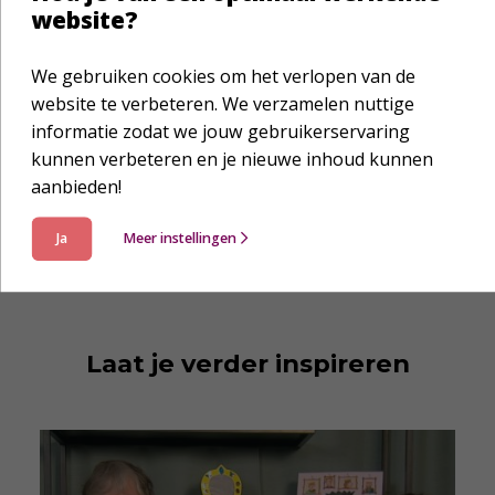
website?
debijbel.nl & Mijn Bijbel
Nederland en Vlaanderen
We gebruiken cookies om het verlopen van de
website te verbeteren. We verzamelen nuttige
Was dit interessant of nuttig? Deel dit
informatie zodat we jouw gebruikerservaring
bericht met je netwerk!
kunnen verbeteren en je nieuwe inhoud kunnen
aanbieden!
Ja
Meer instellingen
Laat je verder inspireren