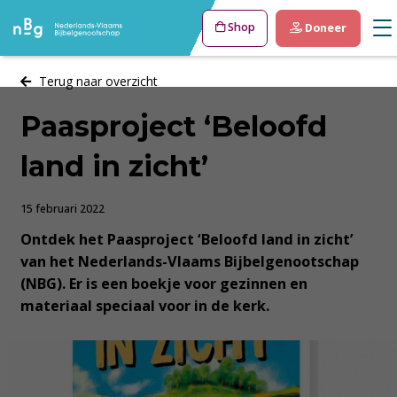
Shop
Doneer
Terug naar overzicht
Paasproject ‘Beloofd
land in zicht’
15 februari 2022
Ontdek het Paasproject ‘Beloofd land in zicht’
van het Nederlands-Vlaams Bijbelgenootschap
(NBG). Er is een boekje voor gezinnen en
materiaal speciaal voor in de kerk.