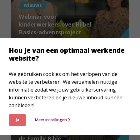
Nieuws
Webinar voor
kinderwerkers over Bijbel
Basics-adventsproject
Koninklijke Kerst
Hou je van een optimaal werkende
website?
We gebruiken cookies om het verlopen van de
website te verbeteren. We verzamelen nuttige
informatie zodat we jouw gebruikerservaring
kunnen verbeteren en je nieuwe inhoud kunnen
aanbieden!
Impactverhaal
Ja
Meer instellingen
Geen € 250 maar € 3.250:
Joyce liep 42 kilometer voor
de Family Bible