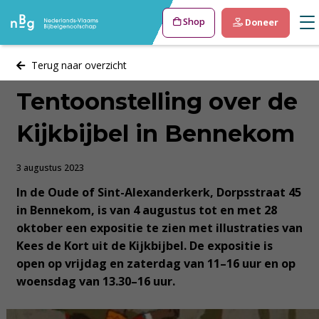
Shop
Doneer
Terug naar overzicht
Tentoonstelling over de
Kijkbijbel in Bennekom
3 augustus 2023
In de Oude of Sint-Alexanderkerk, Dorpsstraat 45
in Bennekom, is van 4 augustus tot en met 28
oktober een expositie te zien met illustraties van
Kees de Kort uit de Kijkbijbel. De expositie is
open op vrijdag en zaterdag van 11–16 uur en op
woensdag van 13.30–16 uur.