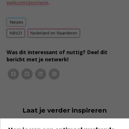
welkomstgeschenk
.
Nieuws
NBV21
Nederland en Vlaanderen
Was dit interessant of nuttig? Deel dit
bericht met je netwerk!
Laat je verder inspireren