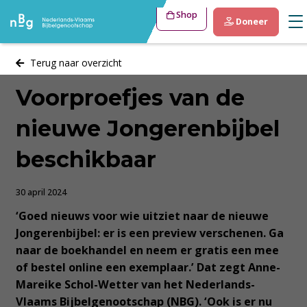
Shop
Doneer
Terug naar overzicht
Voorproefjes van de
nieuwe Jongerenbijbel
beschikbaar
30 april 2024
‘Goed nieuws voor wie uitziet naar de nieuwe
Jongerenbijbel: er is een preview verschenen. Ga
naar de boekhandel en neem er gratis een mee
of bestel online een exemplaar.’ Dat zegt Anne-
Mareike Schol-Wetter van het Nederlands-
Vlaams Bijbelgenootschap (NBG). ‘Ook is er nu