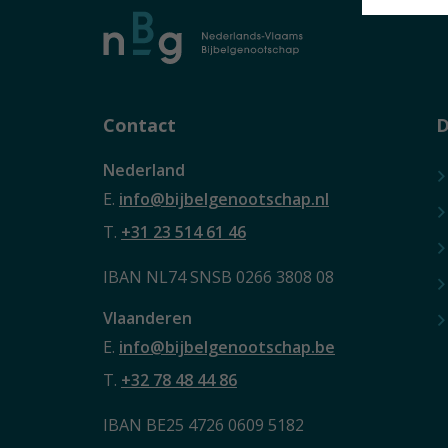
Contact
D
Nederland
E.
info@bijbelgenootschap.nl
T.
+31 23 514 61 46
IBAN NL74 SNSB 0266 3808 08
Vlaanderen
E.
info@bijbelgenootschap.be
T.
+32 78 48 44 86
IBAN BE25 4726 0609 5182