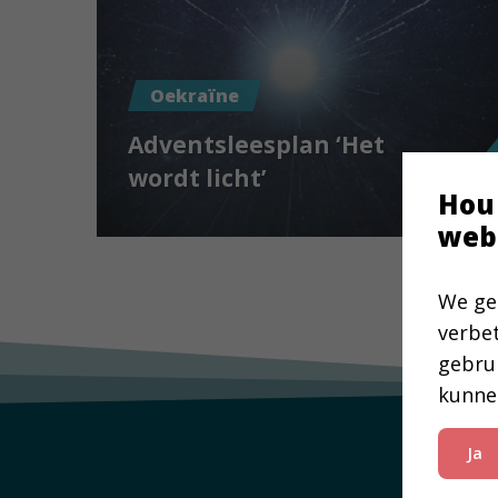
Oekraïne
Adventsleesplan ‘Het
wordt licht’
Hou
web
We ge
verbe
gebru
kunne
Ja