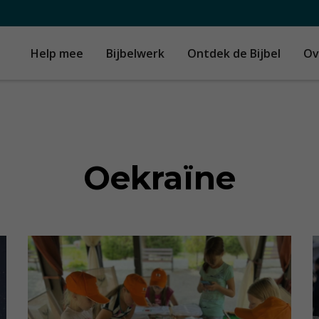
Help mee
Bijbelwerk
Ontdek de Bijbel
Ov
Oekraïne