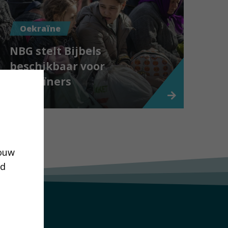
Oekraïne
NBG stelt Bijbels
beschikbaar voor
Oekraïners
jouw
ud