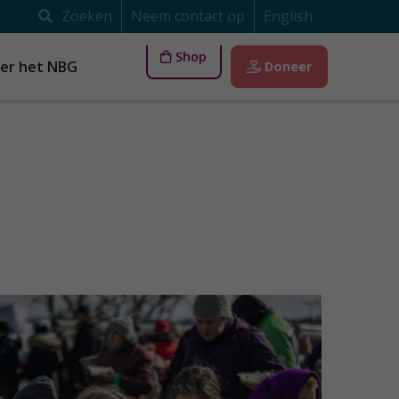
Zoeken
Neem contact op
English
Shop
er het NBG
Doneer