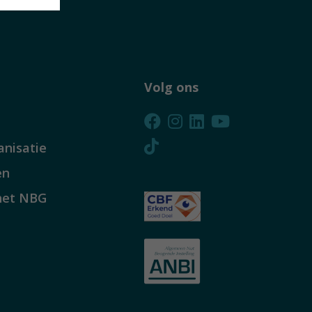
Volg ons
anisatie
en
het NBG