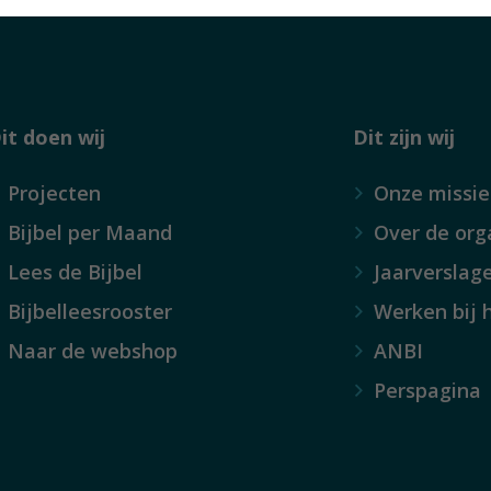
it doen wij
Dit zijn wij
Projecten
Onze missie
Bijbel per Maand
Over de org
Lees de Bijbel
Jaarverslag
Bijbelleesrooster
Werken bij 
Naar de webshop
ANBI
Perspagina