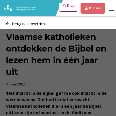
Shop
Doneer
Terug naar overzicht
Vlaamse katholieken
ontdekken de Bijbel en
lezen hem in één jaar
uit
3 maart 2026
‘Het inzicht in de Bijbel gaf me ook inzicht in de
wereld van nu. Dat had ik niet verwacht.’
Vlaamse katholieken die in één jaar de Bijbel
uitlazen zijn enthousiast. In de Abdij van